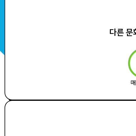
다른 문
매